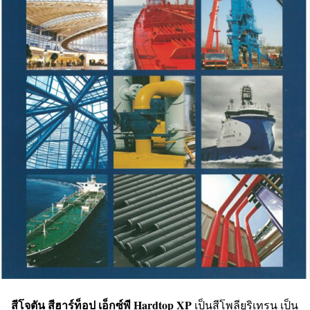
สีโจตัน สีฮาร์ท็อป เอ็กซ์พี Hardtop XP
เป็นสีโพลียูริเทรน เป็น