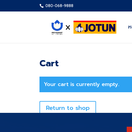
080-068-9888
ห
Cart
Your cart is currently empty.
Return to shop