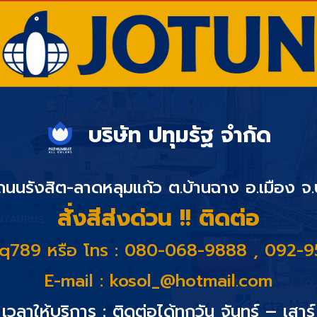
บริษัท ปทุมรัฐ จำกัด
 ถนนรังสิต-ลาดหลุมแก้ว ต.บ้านฉาง อ.เมือง จ
สั่งสีส่งด่วน !! ติดต่อ
@q789 หรือ โทร : 080-068-9888 , 092-
E-mail :
kosol_@hotmail.com
เวลาให้บริการ : ติดต่อได้ทุกวัน จันทร์ – เสาร์