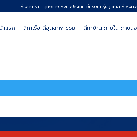
สีโจตัน ราคาถูกพิเศษ ส่งทั่วประเทศ มีครบทุกรุ่นทุกเฉด สี ส่งทั่
น้าแรก
สีทาเรือ สีอุตสาหกรรม
สีทาบ้าน ภายใน-ภายน