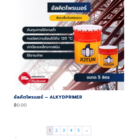
อัลคิตไพรเมอร์ – ALKYDPRIMER
฿
0.00
1
2
3
4
5
→