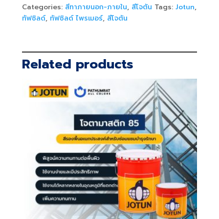
เม
Categories:
สีทาภายนอก-ภายใน
,
สีโจตัน
Tags:
Jotun
,
อร์
ทัฟชิลด์
,
ทัฟชิลด์ ไพรเมอร์
,
สีโจตัน
-
TOUGH
SHIELD
PRIMER
Related products
quantity