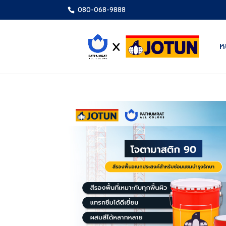
080-068-9888
ห