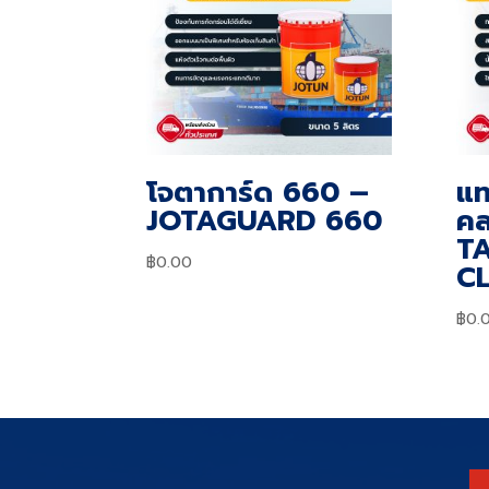
โจตาการ์ด 660 –
แท
JOTAGUARD 660
คล
T
฿
0.00
CL
฿
0.