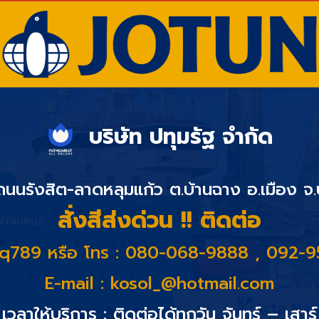
บริษัท ปทุมรัฐ จำกัด
 ถนนรังสิต-ลาดหลุมแก้ว ต.บ้านฉาง อ.เมือง จ
สั่งสีส่งด่วน !! ติดต่อ
@q789 หรือ โทร : 080-068-9888 , 092-
E-mail :
kosol_@hotmail.com
เวลาให้บริการ : ติดต่อได้ทุกวัน จันทร์ – เสาร์