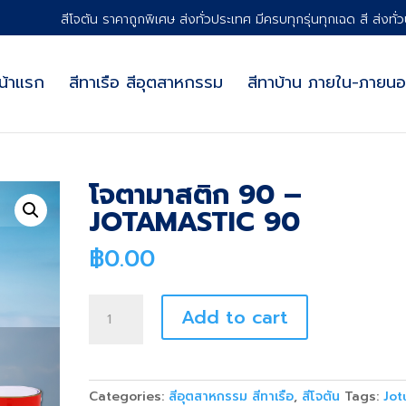
สีโจตัน ราคาถูกพิเศษ ส่งทั่วประเทศ มีครบทุกรุ่นทุกเฉด สี ส่งทั่
น้าแรก
สีทาเรือ สีอุตสาหกรรม
สีทาบ้าน ภายใน-ภายน
โจตามาสติก 90 –
JOTAMASTIC 90
฿
0.00
โจ
Add to cart
ตา
มาส
ติก
90
Categories:
สีอุตสาหกรรม สีทาเรือ
,
สีโจตัน
Tags:
Jot